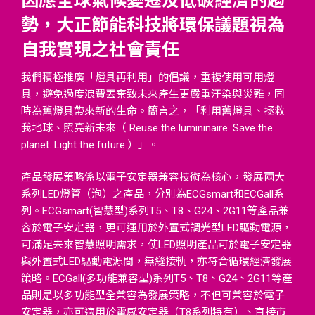
因應全球氣候變遷及低碳經濟的趨
勢，大正節能科技將環保議題視為
自我實現之社會責任
我們積極推廣「燈具再利用」的倡議，重複使用可用燈
具，避免過度浪費丟棄致未來產生更嚴重汙染與災難，同
時為舊燈具帶來新的生命。簡言之，「利用舊燈具、拯救
我地球、照亮新未來（ Reuse the lumininaire. Save the
planet. Light the future.）」。
產品發展策略係以電子安定器兼容技術為核心，發展兩大
系列LED燈管（泡）之產品，分別為ECGsmart和ECGall系
列。ECGsmart(智慧型)系列T5、T8、G24、2G11等產品兼
容於電子安定器，更可運用於外置式調光型LED驅動電源，
可滿足未來智慧照明需求，使LED照明產品可於電子安定器
與外置式LED驅動電源間，無縫接軌，亦符合循環經濟發展
策略。ECGall(多功能兼容型)系列T5、T8、G24、2G11等產
品則是以多功能型全兼容為發展策略，不但可兼容於電子
安定器，亦可適用於電感安定器（T8系列特有）、直接市