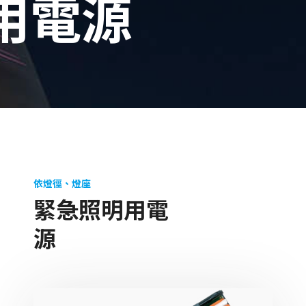
用電源
依燈徑、燈座
緊急照明用電
源