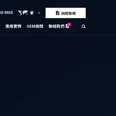
30-9930
繁
詢問報價
0
紹
應用實例
OEM詢問
聯絡我們