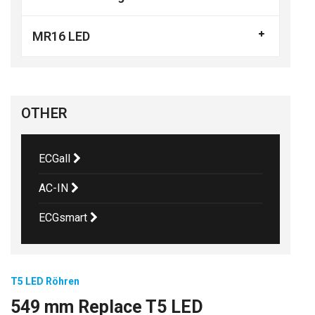
MR16 LED
OTHER
ECGall
AC-IN
ECGsmart
T5 LED Röhren
549 mm Replace T5 LED