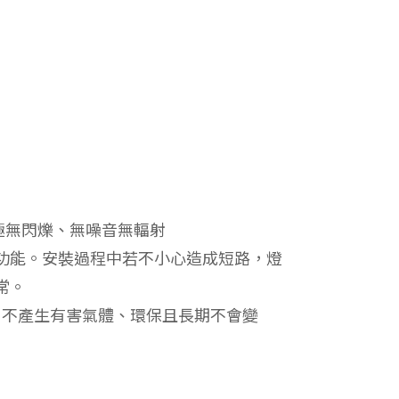
雙極無閃爍、無噪音無輻射
功能。安裝過程中若不小心造成短路，燈
常。
，不產生有害氣體、環保且長期不會變