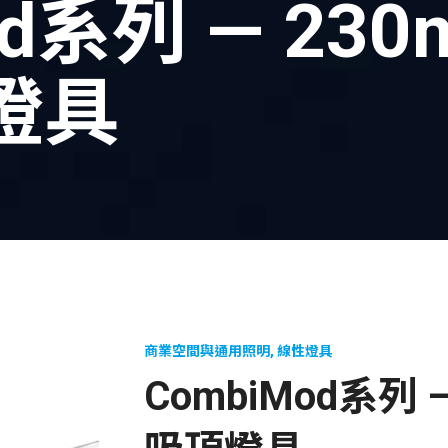
od系列 — 23
燈具
商業空間與通用照明
,
線性燈具
CombiMod系列 