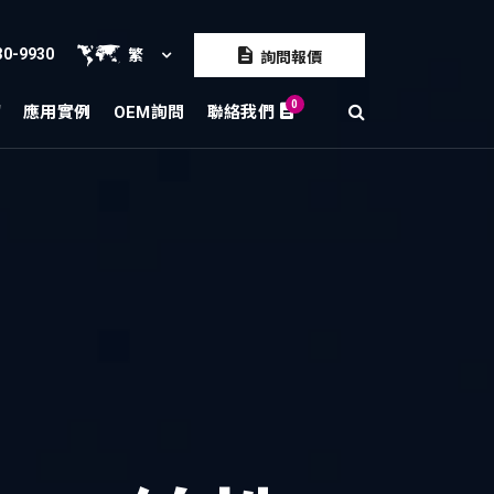
30-9930
繁
詢問報價
0
紹
應用實例
OEM詢問
聯絡我們