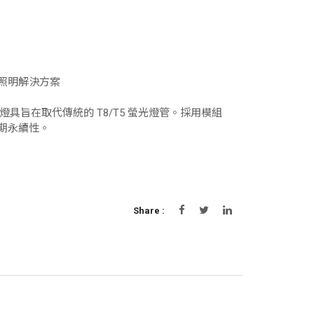
照明解決方案
 形）燈具旨在取代傳統的 T8/T5 螢光燈管。採用模組
期永續性。
Share :