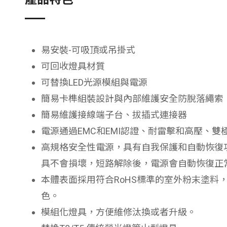
易安裝-可吸頂或吊掛式
可回收燈具材質
可替換LED光源模組與電源
簡易卡榫組裝設計與內部維護安全防脫落繩索
簡易維護接線端子台、拔插式連接器
電源通過EMC和EMI認證、耐雷擊和高壓、
高規格安全性電源，具有自我保護和自動恢復
具不會損壞，短路解除後，電源會自動恢復正
本體表面採用符合RoHS標準的室外粉末塗料
色。
模組化燈具，方便維修汰換或者升級。