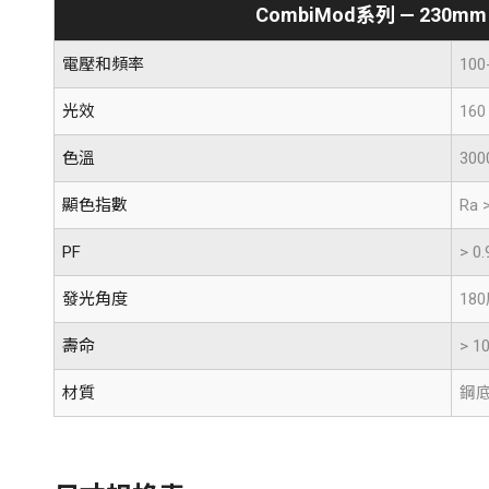
CombiMod系列 — 230
電壓和頻率
100
光效
160
色溫
300
顯色指數
Ra 
PF
> 0.
發光角度
18
壽命
> 1
材質
鋼底