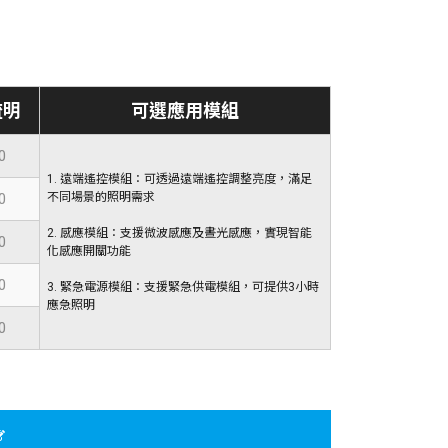
流明
可選應用模組
0
1. 遠端遙控模組：可透過遠端遙控調整亮度，滿足
0
不同場景的照明需求
2. 感應模組：支援微波感應及晝光感應，實現智能
0
化感應開關功能
0
3. 緊急電源模組：支援緊急供電模組，可提供3小時
應急照明
0