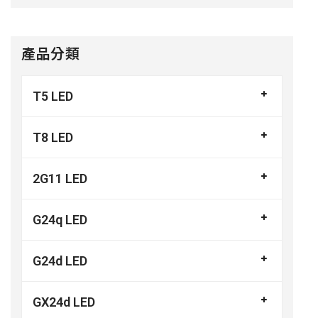
產品分類
T5 LED
T8 LED
2G11 LED
G24q LED
G24d LED
GX24d LED