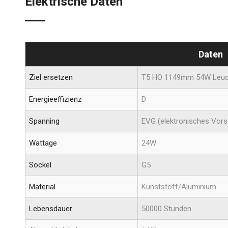
Elektrische Daten
Daten
Ziel ersetzen
T5 HO 1149mm 54W Leuc
Energieeffizienz
D
Spanning
EVG (elektronisches Vor
Wattage
24W
Sockel
G5
Material
Kunststoff/Aluminium
Lebensdauer
50000 Stunden