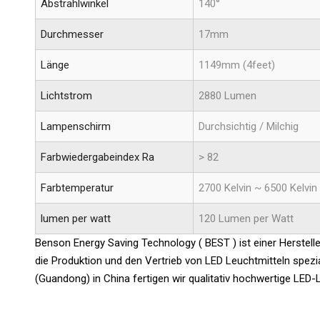
Abstrahlwinkel
140°
Durchmesser
17mm
Länge
1149mm (4feet)
Lichtstrom
2880 Lumen
Lampenschirm
Durchsichtig / Milchig
Farbwiedergabeindex Ra
> 82
Farbtemperatur
2700 Kelvin ~ 6500 Kelvin
lumen per watt
120 Lumen per Watt
Benson Energy Saving Technology ( BEST ) ist einer Hersteller
die Produktion und den Vertrieb von LED Leuchtmitteln spezia
(Guandong) in China fertigen wir qualitativ hochwertige LE