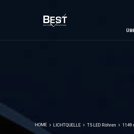
ÜB
HOME
LICHTQUELLE
T5 LED Röhren
1149 