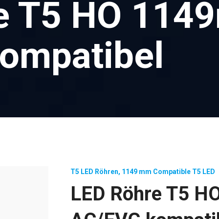
e T5 HO 114
ompatibel
T5 LED Röhren
,
1149 mm Compatible T5 LED
LED Röhre T5 H