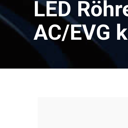
LED Röhr
AC/EVG k