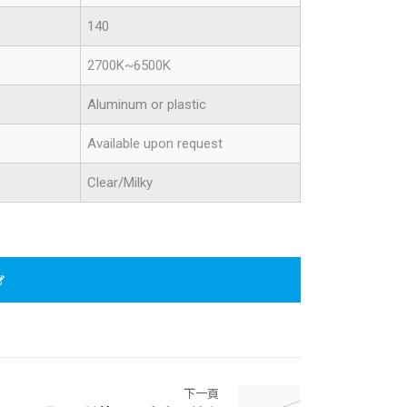
140
2700K~6500K
Aluminum or plastic
Available upon request
Clear/Milky
下一頁