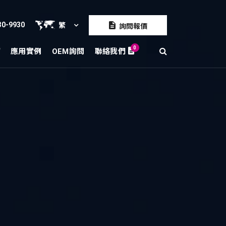
30-9930
繁
詢問報價
0
紹
應用實例
OEM詢問
聯絡我們