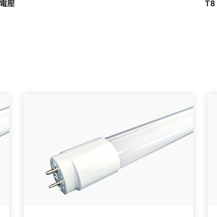
V全電壓
T8