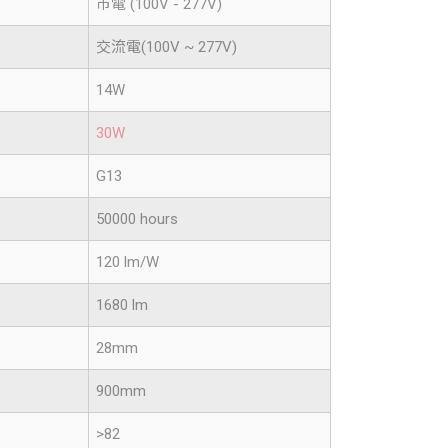
市電 (100V - 277V)
交流電(100V ~ 277V)
14W
30W
G13
50000 hours
120 lm/W
1680 lm
28mm
900mm
>82