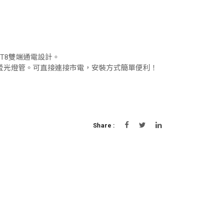
T8雙端通電設計。
傳統螢光燈管。可直接連接市電，安裝方式簡單便利！
Share :