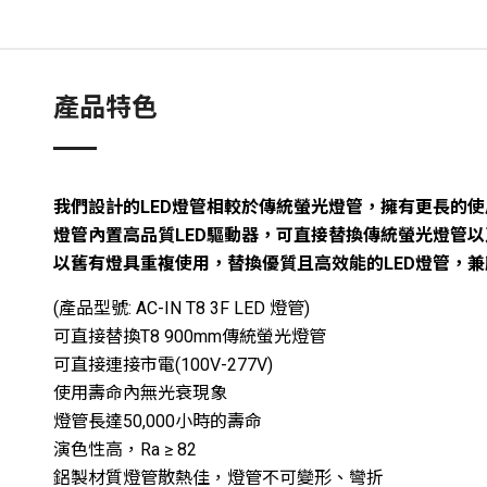
產品特色
我們設計的LED燈管相較於傳統螢光燈管，擁有更長的
燈管內置高品質LED驅動器，可直接替換傳統螢光燈管
以舊有燈具重複使用，替換優質且高效能的LED燈管，
(產品型號: AC-IN T8 3F LED 燈管)
可直接替換T8 900mm傳統螢光燈管
可直接連接市電(100V-277V)
使用壽命內無光衰現象
燈管長達50,000小時的壽命
演色性高，Ra ≥ 82
鋁製材質燈管散熱佳，燈管不可變形、彎折