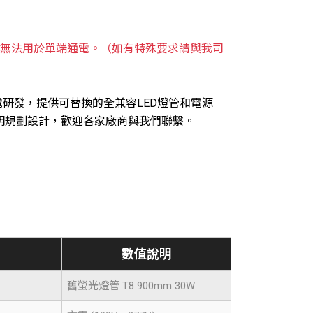
，無法用於單端通電。（如有特殊要求請與我司
電研發，提供可替換的全兼容LED燈管和電源
照明規劃設計，歡迎各家廠商與我們聯繫。
數值說明
舊螢光燈管 T8 900mm 30W