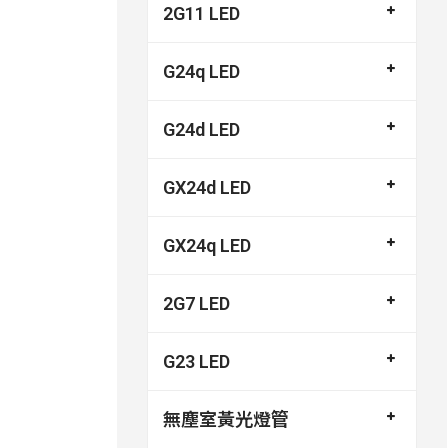
2G11 LED
G24q LED
G24d LED
GX24d LED
GX24q LED
2G7 LED
G23 LED
無塵室黃光燈管