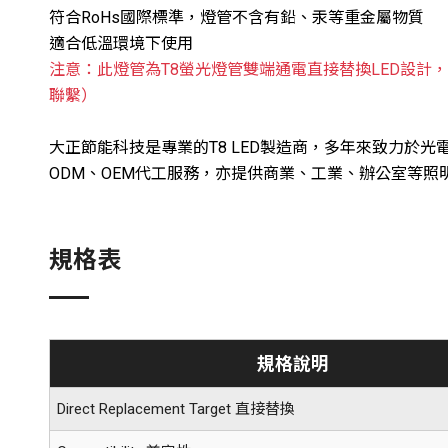
符合RoHs國際標準，燈管不含有鉛、汞等重金屬物質
適合低溫環境下使用
注意：此燈管為T8螢光燈管雙端通電直接替換LED設計
聯繫）
大正節能科技是專業的T8 LED製造商，多年來致力於光
ODM、OEM代工服務，亦提供商業、工業、辦公室等
規格表
規格說明
Direct Replacement Target 直接替換