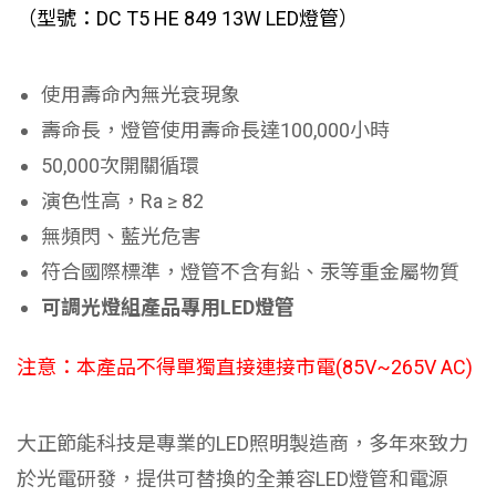
（型號：DC T5 HE 849 13W LED燈管）
使用壽命內無光衰現象
壽命長，燈管使用壽命長達100,000小時
50,000次開關循環
演色性高，Ra ≥ 82
無頻閃、藍光危害
符合國際標準，燈管不含有鉛、汞等重金屬物質
可調光燈組產品專用LED燈管
注意：本產品不得單獨直接連接市電(85V~265V AC)
大正節能科技是專業的LED照明製造商，多年來致力
於光電研發，提供可替換的全兼容LED燈管和電源