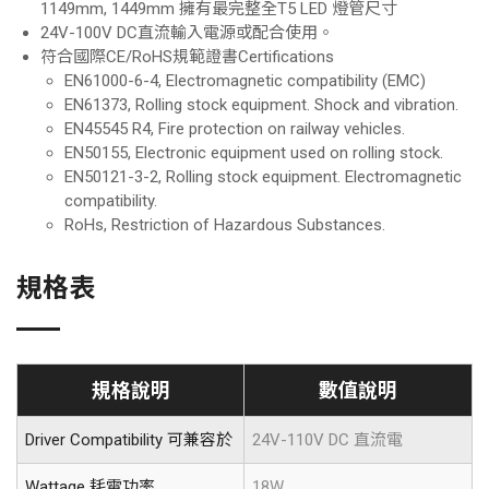
1149mm, 1449mm 擁有最完整全T5 LED 燈管尺寸
24V-100V DC直流輸入電源或配合使用。
符合國際CE/RoHS規範證書Certifications
EN61000-6-4, Electromagnetic compatibility (EMC)
EN61373, Rolling stock equipment. Shock and vibration.
EN45545 R4, Fire protection on railway vehicles.
EN50155, Electronic equipment used on rolling stock.
EN50121-3-2, Rolling stock equipment. Electromagnetic
compatibility.
RoHs, Restriction of Hazardous Substances.
規格表
規格說明
數值說明
Driver Compatibility 可兼容於
24V-110V DC 直流電
Wattage 耗電功率
18W