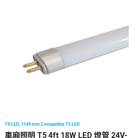
T5 LED
,
1149 mm Compatible T5 LED
車廂照明 T5 4ft 18W LED 燈管 24V-