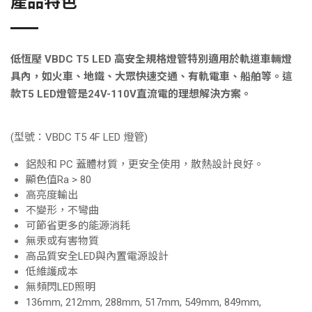
產品特色
低恆壓 VBDC T5 LED 高安全規格燈管特別適用於軌道車輛燈
具內，如火車、地鐵、大眾快速交通、有軌電車、船舶等。這
款T5 LED燈管是24V-110V直流電的理想解決方案。
(型號：VBDC T5 4F LED 燈管)
鋁殼和 PC 蓋體材質，更安全使用，散熱設計良好。
顯色值Ra > 80
高亮度輸出
不變形，不彎曲
可節省更多的能源消耗
無汞或有害物質
高品質安全LED與內置電源設計
低維護成本
無頻閃LED照明
136mm, 212mm, 288mm, 517mm, 549mm, 849mm,