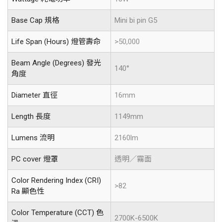
Base Cap 規格
Mini bi pin G5
Life Span (Hours) 燈管壽命
>50,000
Beam Angle (Degrees) 發光
140°
角度
Diameter 直徑
16mm
Length 長度
1149mm
Lumens 流明
2160lm
PC cover 燈罩
透明／霧面
Color Rendering Index (CRI)
>82
Ra 顯色性
Color Temperature (CCT) 色
2700K-6500K