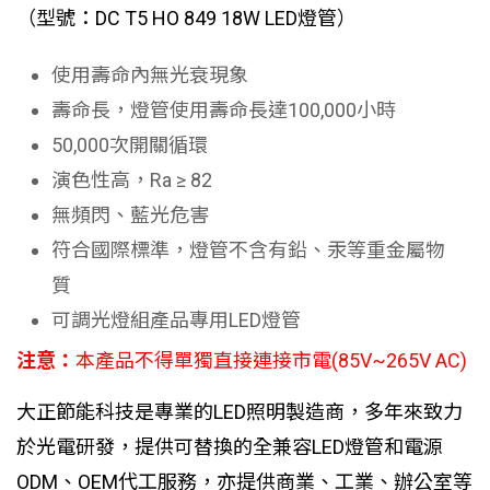
（型號：DC T5 HO 849 18W LED燈管）
使用壽命內無光衰現象
壽命長，燈管使用壽命長達100,000小時
50,000次開關循環
演色性高，Ra ≥ 82
無頻閃、藍光危害
符合國際標準，燈管不含有鉛、汞等重金屬物
質
可調光燈組產品專用LED燈管
注意：
本產品不得單獨直接連接市電(85V~265V AC)
大正節能科技是專業的LED照明製造商，多年來致力
於光電研發，提供可替換的全兼容LED燈管和電源
ODM、OEM代工服務，亦提供商業、工業、辦公室等