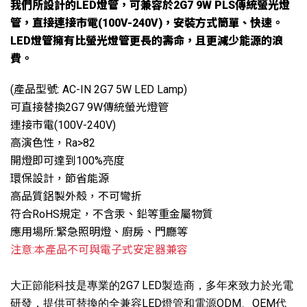
我們所設計的LED燈管，可兼容於2G7 9W PLS傳統螢光燈
管，直接連接市電(100V-240V)，安裝方式簡單、快速。
LED燈管擁有比螢光燈管更長的壽命，且更減少能源的浪
費。
(產品型號: AC-IN 2G7 5W LED Lamp)
可直接替換2G7 9W傳統螢光燈管
連接市電(100V-240V)
高演色性，Ra>82
開燈即可達到100%亮度
環保設計，節省能源
高品質鋁製外殼，不可彎折
符合RoHS規定，不含汞、鉛等重金屬物質
應用場所:緊急照明燈、廚房、門廳等
注意:本產品不可與電子式安定器兼容
大正節能科技是專業的2G7 LED製造商，多年來致力於光電
研發，提供可替換的全兼容LED燈管和電源ODM、OEM代