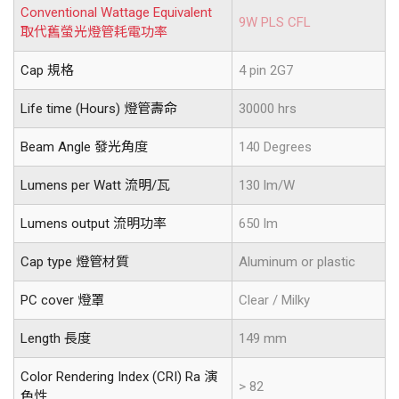
Conventional Wattage Equivalent
9W PLS CFL
取代舊螢光燈管耗電功率
Cap 規格
4 pin 2G7
Life time (Hours) 燈管壽命
30000 hrs
Beam Angle 發光角度
140 Degrees
Lumens per Watt 流明/瓦
130 lm/W
Lumens output 流明功率
650 lm
Cap type 燈管材質
Aluminum or plastic
PC cover 燈罩
Clear / Milky
Length 長度
149 mm
Color Rendering Index (CRI) Ra 演
> 82
色性