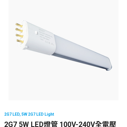
2G7 LED
,
5W 2G7 LED Light
2G7 5W LED燈管 100V-240V全電壓