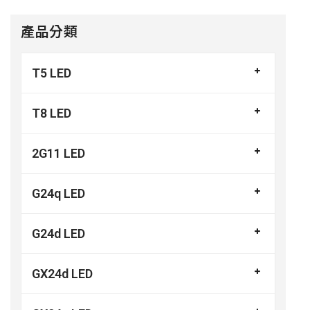
產品分類
T5 LED
T8 LED
2G11 LED
G24q LED
G24d LED
GX24d LED